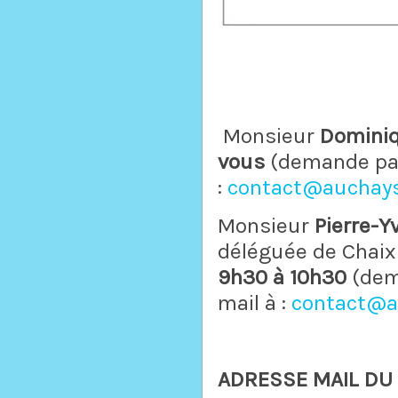
Monsieur
Dominiq
vous
(demande par
:
contact@auchays
Monsieur
Pierre-Y
déléguée de Chai
9h30 à 10h30
(dem
mail à :
contact@a
ADRESSE MAIL DU