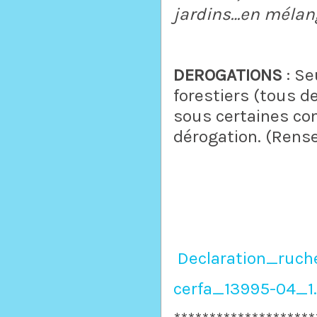
jardins…en mélang
DEROGATIONS
: Se
forestiers (tous d
sous certaines con
dérogation. (Rens
Declaration_ruch
cerfa_13995-04_1