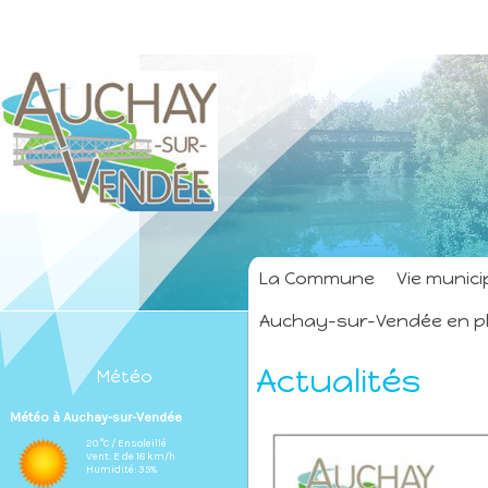
La Commune
Vie munici
Auchay-sur-Vendée en p
Actualités
Météo
Météo à Auchay-sur-Vendée
20 °C / Ensoleillé
Vent: E de 18 km/h
Humidité: 35%