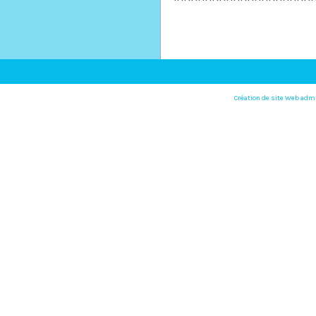
********************
Création de site Web adm