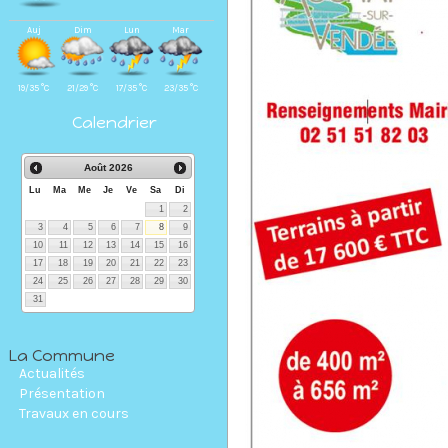
Auj
Dim
Lun
Mar
19/35 °C
21/29 °C
17/35 °C
23/35 °C
Calendrier
Août
2026
Lu
Ma
Me
Je
Ve
Sa
Di
1
2
3
4
5
6
7
8
9
10
11
12
13
14
15
16
17
18
19
20
21
22
23
24
25
26
27
28
29
30
31
La Commune
Actualités
Présentation
Travaux en cours