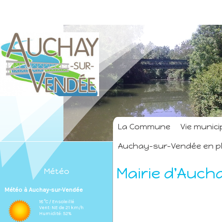
La Commune
Vie munici
Auchay-sur-Vendée en p
Mairie d'Auc
Météo
Météo à Auchay-sur-Vendée
18 °C / Ensoleillé
Vent: NE de 21 km/h
Humidité: 52%