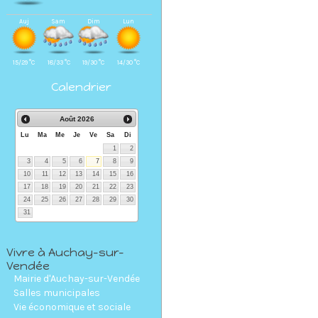
Auj
Sam
Dim
Lun
15/29 °C
18/33 °C
19/30 °C
14/30 °C
Calendrier
Août
2026
Lu
Ma
Me
Je
Ve
Sa
Di
1
2
3
4
5
6
7
8
9
10
11
12
13
14
15
16
17
18
19
20
21
22
23
24
25
26
27
28
29
30
31
Vivre à Auchay-sur-
Vendée
Mairie d'Auchay-sur-Vendée
Salles municipales
Vie économique et sociale